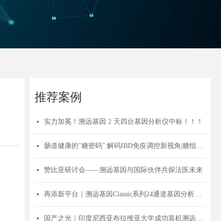
推荐案例
实力加冕！溯远基因 2 天四台基因分析仪中标！！！
넷
肠道健康的"糖密码":解码IBD免疫调控新视角|糖组学前沿
넷
赞比亚研讨会——溯远基因与国际伙伴共探法医未来
넷
再添新平台｜溯远基因Classic系列24通道基因分析仪获批医疗器械注册证！
넷
国产之光｜印度尼西亚布拉维亚大学成功装机溯远基因Sanger测序仪！
넷