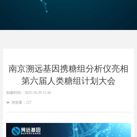
南京溯远基因携糖组分析仪亮相
第六届人类糖组计划大会
创建时间：
2025-10-20
12:44
浏览量：
127
넶