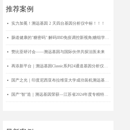
推荐案例
实力加冕！溯远基因 2 天四台基因分析仪中标！！！
넷
肠道健康的"糖密码":解码IBD免疫调控新视角|糖组学前沿
넷
赞比亚研讨会——溯远基因与国际伙伴共探法医未来
넷
再添新平台｜溯远基因Classic系列24通道基因分析仪获批医疗器械注册证！
넷
国产之光｜印度尼西亚布拉维亚大学成功装机溯远基因Sanger测序仪！
넷
国产“智”造｜溯远基因荣获—江苏省2024年度专精特新中小企业认证！
넷